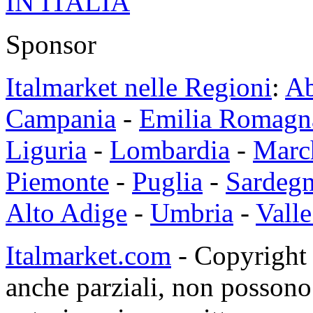
Sponsor
Italmarket nelle Regioni
:
Ab
Campania
-
Emilia Romagn
Liguria
-
Lombardia
-
Marc
Piemonte
-
Puglia
-
Sardeg
Alto Adige
-
Umbria
-
Valle
Italmarket.com
- Copyright 1
anche parziali, non possono 