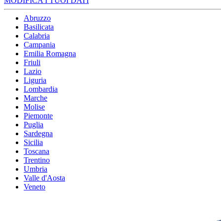
MODIFICA I TUOI DATI
Abruzzo
Basilicata
Calabria
Campania
Emilia Romagna
Friuli
Lazio
Liguria
Lombardia
Marche
Molise
Piemonte
Puglia
Sardegna
Sicilia
Toscana
Trentino
Umbria
Valle d'Aosta
Veneto