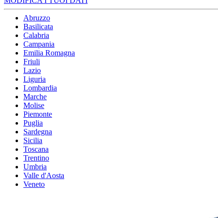
MODIFICA I TUOI DATI
Abruzzo
Basilicata
Calabria
Campania
Emilia Romagna
Friuli
Lazio
Liguria
Lombardia
Marche
Molise
Piemonte
Puglia
Sardegna
Sicilia
Toscana
Trentino
Umbria
Valle d'Aosta
Veneto