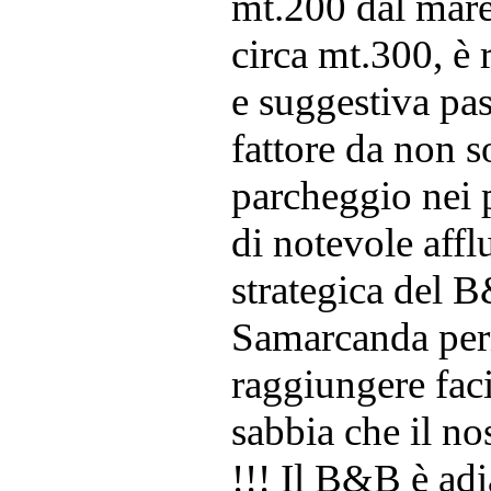
mt.200 dal mare.
circa mt.300, è
e suggestiva pas
fattore da non so
parcheggio nei 
di notevole affl
strategica del 
Samarcanda perme
raggiungere fac
sabbia che il no
!!! Il B&B è adi