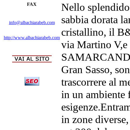
Nello splendido
FAX
sabbia dorata l
info@albachiarabeb.com
cristallino, i
http://www.albachiarabeb.com
via Martino V,
SAMARCANDA co
Gran Sasso, sono
trascorrere al m
in un ambiente f
esigenze.Entram
in zone diverse, 