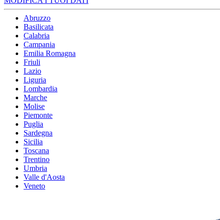
MODIFICA I TUOI DATI
Abruzzo
Basilicata
Calabria
Campania
Emilia Romagna
Friuli
Lazio
Liguria
Lombardia
Marche
Molise
Piemonte
Puglia
Sardegna
Sicilia
Toscana
Trentino
Umbria
Valle d'Aosta
Veneto