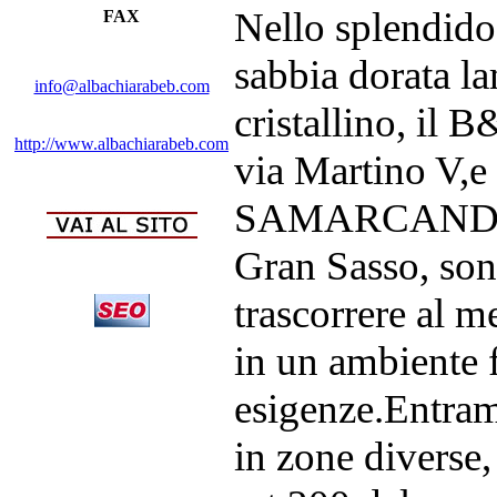
Nello splendido
FAX
sabbia dorata l
info@albachiarabeb.com
cristallino, i
http://www.albachiarabeb.com
via Martino V,
SAMARCANDA co
Gran Sasso, sono
trascorrere al m
in un ambiente f
esigenze.Entram
in zone diverse, 