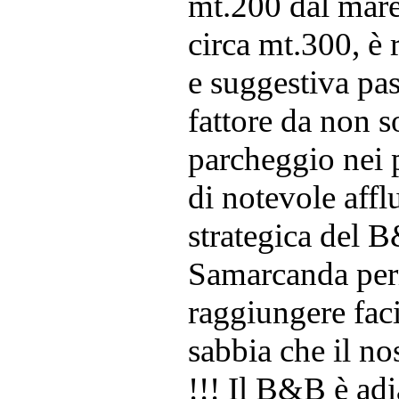
mt.200 dal mare.
circa mt.300, è
e suggestiva pas
fattore da non so
parcheggio nei 
di notevole affl
strategica del 
Samarcanda perme
raggiungere fac
sabbia che il no
!!! Il B&B è adi