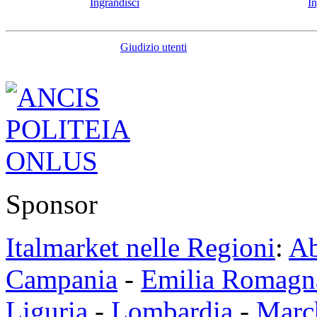
Ingrandisci
In
Giudizio utenti
Sponsor
Italmarket nelle Regioni
:
Ab
Campania
-
Emilia Romagn
Liguria
-
Lombardia
-
Marc