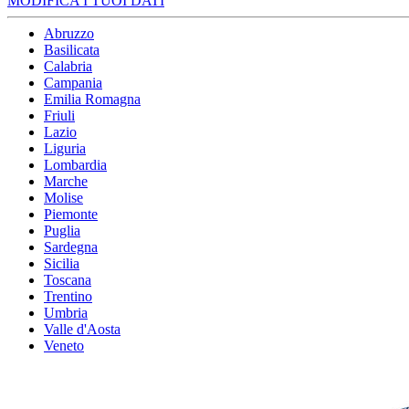
MODIFICA I TUOI DATI
Abruzzo
Basilicata
Calabria
Campania
Emilia Romagna
Friuli
Lazio
Liguria
Lombardia
Marche
Molise
Piemonte
Puglia
Sardegna
Sicilia
Toscana
Trentino
Umbria
Valle d'Aosta
Veneto