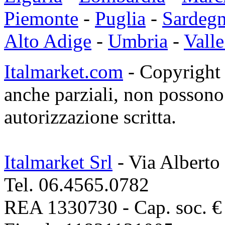
Piemonte
-
Puglia
-
Sardeg
Alto Adige
-
Umbria
-
Valle
Italmarket.com
- Copyright 1
anche parziali, non possono 
autorizzazione scritta.
Italmarket Srl
- Via Alberto
Tel. 06.4565.0782
REA 1330730 - Cap. soc. € 1