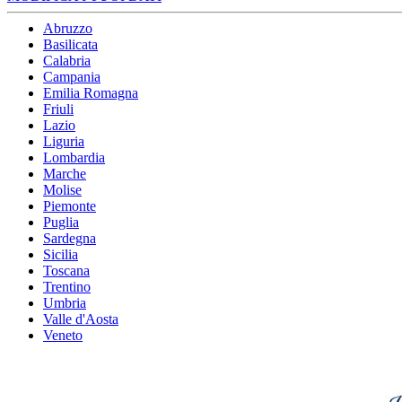
Abruzzo
Basilicata
Calabria
Campania
Emilia Romagna
Friuli
Lazio
Liguria
Lombardia
Marche
Molise
Piemonte
Puglia
Sardegna
Sicilia
Toscana
Trentino
Umbria
Valle d'Aosta
Veneto