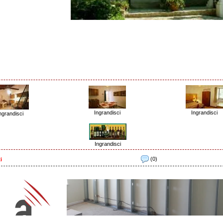
Ingrandisci
Ingrandisci
ngrandisci
Ingrandisci
(0)
i