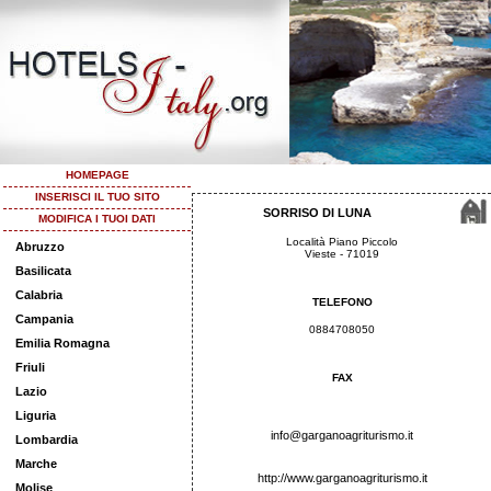
HOMEPAGE
INSERISCI IL TUO SITO
SORRISO DI LUNA
MODIFICA I TUOI DATI
Località Piano Piccolo
Abruzzo
Vieste - 71019
Basilicata
Calabria
TELEFONO
Campania
0884708050
Emilia Romagna
Friuli
FAX
Lazio
Liguria
info@garganoagriturismo.it
Lombardia
Marche
http://www.garganoagriturismo.it
Molise