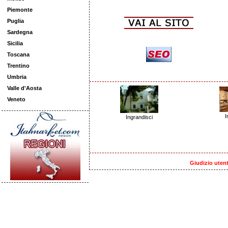
Piemonte
Puglia
Sardegna
Sicilia
Toscana
Trentino
Umbria
Valle d'Aosta
Veneto
I
Ingrandisci
Giudizio utent