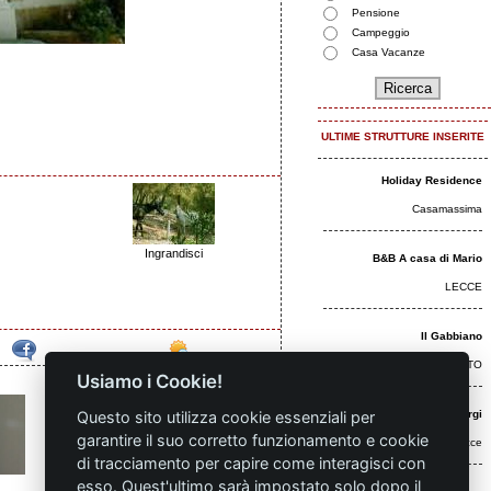
Pensione
Campeggio
Casa Vacanze
ULTIME STRUTTURE INSERITE
Holiday Residence
Casamassima
Ingrandisci
B&B A casa di Mario
LECCE
Il Gabbiano
OTRANTO
Usiamo i Cookie!
Questo sito utilizza cookie essenziali per
B&B Palazzo De Giorgi
garantire il suo corretto funzionamento e cookie
Sponsor
Lecce
di tracciamento per capire come interagisci con
esso. Quest'ultimo sarà impostato solo dopo il