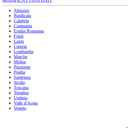
MODIFICA I TUOI DATI
Abruzzo
Basilicata
Calabria
Campania
Emilia Romagna
Friuli
Lazio
Liguria
Lombardia
Marche
Molise
Piemonte
Puglia
Sardegna
Sicilia
Toscana
Trentino
Umbria
Valle d'Aosta
Veneto