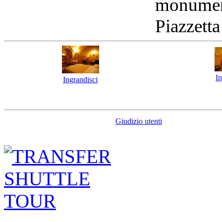
monument
Piazzetta
In
Ingrandisci
Giudizio utenti