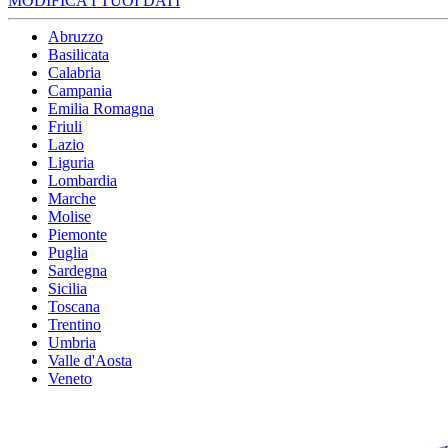
MODIFICA I TUOI DATI
Abruzzo
Basilicata
Calabria
Campania
Emilia Romagna
Friuli
Lazio
Liguria
Lombardia
Marche
Molise
Piemonte
Puglia
Sardegna
Sicilia
Toscana
Trentino
Umbria
Valle d'Aosta
Veneto