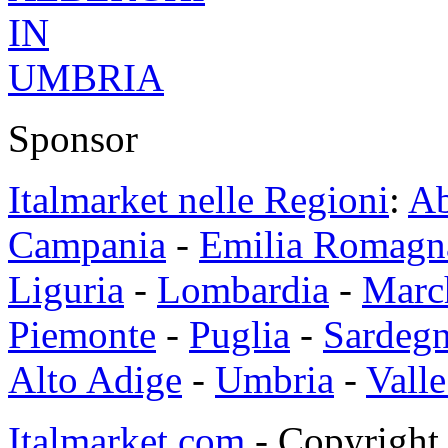
Sponsor
Italmarket nelle Regioni
:
Ab
Campania
-
Emilia Romagn
Liguria
-
Lombardia
-
Marc
Piemonte
-
Puglia
-
Sardeg
Alto Adige
-
Umbria
-
Valle
Italmarket.com
- Copyright 1