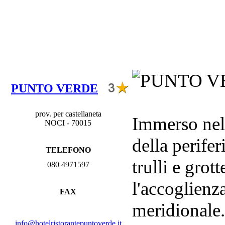
PUNTO VERDE
prov. per castellaneta
Immerso nella
NOCI - 70015
della perifer
TELEFONO
trulli e grot
080 4971597
l'accoglienza
FAX
meridionale.
info@hotelristorantepuntoverde.it