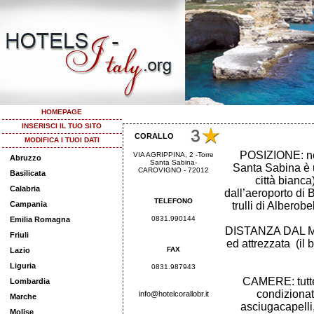
HOMEPAGE
INSERISCI IL TUO SITO
CORALLO
MODIFICA I TUOI DATI
POSIZIONE: nel
VIA AGRIPPINA, 2 -Torre
Abruzzo
Santa Sabina-
Santa Sabina è
CAROVIGNO - 72012
Basilicata
città bianca
Calabria
dall’aeroporto di 
TELEFONO
Campania
trulli di Alberob
0831.990144
Emilia Romagna
DISTANZA DAL MAR
Friuli
ed attrezzata (il 
FAX
Lazio
Liguria
0831.987943
CAMERE: tutte 
Lombardia
condizionat
info@hotelcorallobr.it
Marche
asciugacapelli, 
Molise