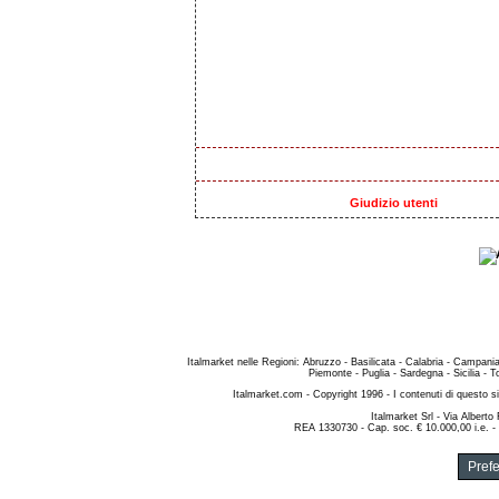
Giudizio utenti
Italmarket nelle Regioni
:
Abruzzo
-
Basilicata
-
Calabria
-
Campani
Piemonte
-
Puglia
-
Sardegna
-
Sicilia
-
T
Italmarket.com
- Copyright 1996 - I contenuti di questo si
Italmarket Srl
- Via Alberto
REA 1330730 - Cap. soc. € 10.000,00 i.e. -
Pref