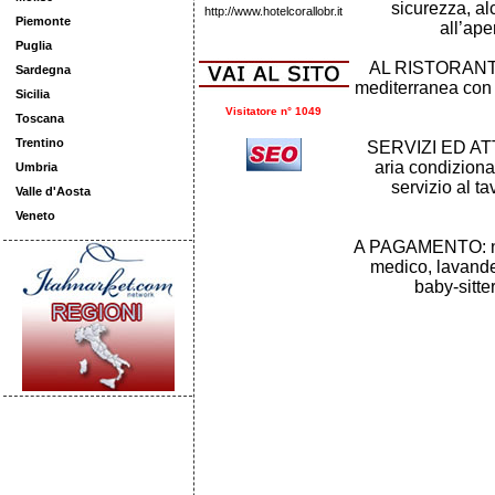
sicurezza, al
http://www.hotelcorallobr.it
Piemonte
all’ape
Puglia
AL RISTORANTE: 
Sardegna
mediterranea con sp
Sicilia
Visitatore n° 1049
Toscana
Trentino
SERVIZI ED ATT
aria condiziona
Umbria
servizio al ta
Valle d'Aosta
Veneto
A PAGAMENTO: noleg
medico, lavander
baby-sitt