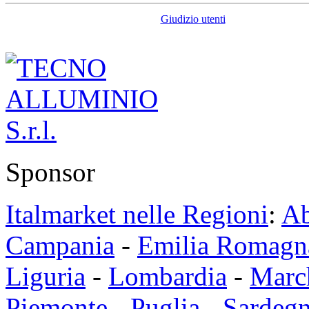
Giudizio utenti
Sponsor
Italmarket nelle Regioni
:
Ab
Campania
-
Emilia Romagn
Liguria
-
Lombardia
-
Marc
Piemonte
-
Puglia
-
Sardeg