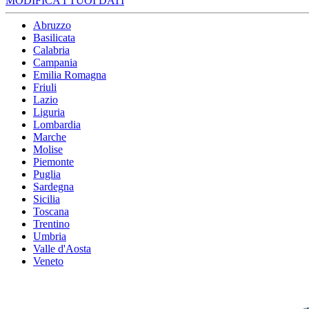
MODIFICA I TUOI DATI
Abruzzo
Basilicata
Calabria
Campania
Emilia Romagna
Friuli
Lazio
Liguria
Lombardia
Marche
Molise
Piemonte
Puglia
Sardegna
Sicilia
Toscana
Trentino
Umbria
Valle d'Aosta
Veneto