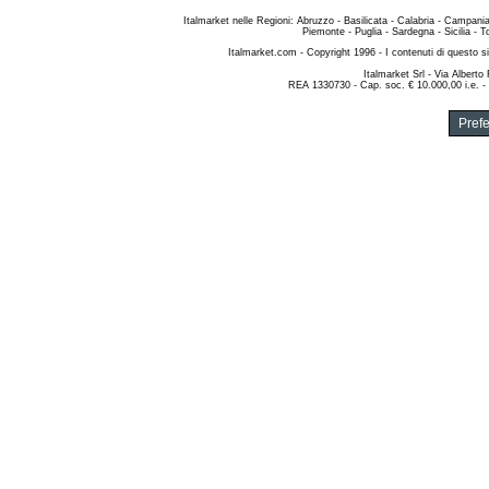
Italmarket nelle Regioni
:
Abruzzo
-
Basilicata
-
Calabria
-
Campani
Piemonte
-
Puglia
-
Sardegna
-
Sicilia
-
T
Italmarket.com
- Copyright 1996 - I contenuti di questo si
Italmarket Srl
- Via Alberto
REA 1330730 - Cap. soc. € 10.000,00 i.e. -
Pref