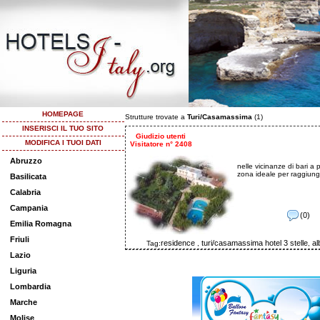
HOMEPAGE
Strutture trovate a
Turi/Casamassima
(1)
INSERISCI IL TUO SITO
Giudizio utenti
MODIFICA I TUOI DATI
Visitatore n° 2408
Abruzzo
nelle vicinanze di bari a 
zona ideale per raggiungere
Basilicata
Calabria
Campania
(0)
Emilia Romagna
Friuli
residence
turi/casamassima hotel 3 stelle
al
Tag:
,
,
Lazio
Liguria
Lombardia
Marche
Molise